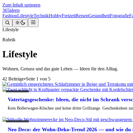
Zum Inhalt springen
365
ideen
Fashion
Lifestyle
Technik
Hobby
Freizeit
Reisen
Gesundheit
Fotografie
F
Lifestyle
Rubrik
Lifestyle
Wohnen, Genuss und das gute Leben — Ideen für den Alltag.
42 Beiträge
•
Seite 1 von 5
Lifestyle
Vatertagsgeschenke: Ideen, die nicht im Schrank ver
Lifestyle
Schlafzimmer
Kein Bollerwagen-Klischee und keine dritte Grillzange. Geschenkideen zu
gemütlich einrichten:
die Cocooning-
Trends 2026
Lifestyle
Cocooning ist das Leitmotiv der Saison. Warum Textilien mehr
Neo Deco: der Wohn-Deko-Trend 2026 — und wie du 