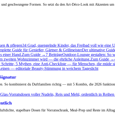
 und
t und geschwungene Formen. So setzt du den Art-Déco-Look mit Akzenten u
uen & pflegen
34 Grad, quengelnde Kinder, das Freibad voll wie eine
ette Guide für Genießer, Gärtner & Grillmeister
Der ultimative Guid
s einer Hand.
Zum Guide →
7 Beiträge
Outdoor-Lounge gestalten: So 
um zweiten Wohnzimmer wird — die ehrliche Anleitung.
Zum Guide →
Schritte, 5 Mythen, eine Anti-Checkliste — für Menschen, die müde si
Signatur
en. So kombinierst du Duftfamilien richtig — mit 5 Kombis, die 2026 funktion
ntlich
 luftdichte, stapelbare Dosen für Vorratsschrank, Meal-Prep und Reste im Alltag