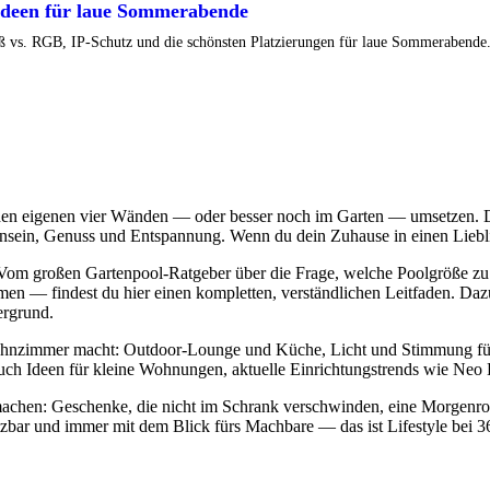
 Ideen für laue Sommerabende
ß vs. RGB, IP-Schutz und die schönsten Platzierungen für laue Sommerabende
den eigenen vier Wänden — oder besser noch im Garten — umsetzen. Dies
in, Genuss und Entspannung. Wenn du dein Zuhause in einen Lieblingso
 Vom großen Gartenpool-Ratgeber über die Frage, welche Poolgröße zu 
n — findest du hier einen kompletten, verständlichen Leitfaden. Dazu
ergrund.
hnzimmer macht: Outdoor-Lounge und Küche, Licht und Stimmung für l
auch Ideen für kleine Wohnungen, aktuelle Einrichtungstrends wie Ne
 machen: Geschenke, die nicht im Schrank verschwinden, eine Morgenro
tzbar und immer mit dem Blick fürs Machbare — das ist Lifestyle bei 3