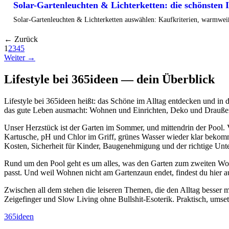
Solar-Gartenleuchten & Lichterketten: die schönsten
Solar-Gartenleuchten & Lichterketten auswählen: Kaufkriterien, warmwei
← Zurück
1
2
3
4
5
Weiter →
Lifestyle bei 365ideen — dein Überblick
Lifestyle bei 365ideen heißt: das Schöne im Alltag entdecken und in 
das gute Leben ausmacht: Wohnen und Einrichten, Deko und Draußense
Unser Herzstück ist der Garten im Sommer, und mittendrin der Pool.
Kartusche, pH und Chlor im Griff, grünes Wasser wieder klar bekomme
Kosten, Sicherheit für Kinder, Baugenehmigung und der richtige Unt
Rund um den Pool geht es um alles, was den Garten zum zweiten Wo
passt. Und weil Wohnen nicht am Gartenzaun endet, findest du hier 
Zwischen all dem stehen die leiseren Themen, die den Alltag besser
Zeigefinger und Slow Living ohne Bullshit-Esoterik. Praktisch, umse
365
ideen