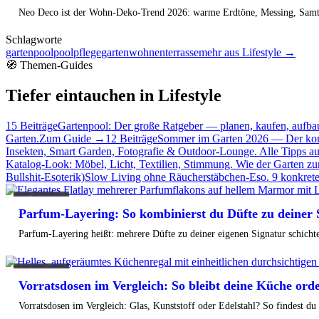
bewirken als neue Möbel, was hinter dem Kopfteil-Trend steckt
Neo Deco ist der Wohn-Deko-Trend 2026: warme Erdtöne, Messing, Sam
welche Farben und Lichtstimmung ein Schlafzimmer wirklich
tragen.
Schlagworte
Weiterlesen →
gartenpool
poolpflege
garten
wohnen
terrasse
mehr aus Lifestyle →
🧭 Themen-Guides
Tiefer eintauchen in Lifestyle
15 Beiträge
Gartenpool: Der große Ratgeber — planen, kaufen, aufba
Garten.
Zum Guide →
12 Beiträge
Sommer im Garten 2026 — Der kompl
Insekten, Smart Garden, Fotografie & Outdoor-Lounge. Alle Tipps au
Katalog-Look: Möbel, Licht, Textilien, Stimmung. Wie der Garten z
Bullshit-Esoterik)
Slow Living ohne Räucherstäbchen-Eso. 9 konkrete 
Lifestyle
Parfum-Layering: So kombinierst du Düfte zu deiner 
Parfum-Layering heißt: mehrere Düfte zu deiner eigenen Signatur schicht
Lifestyle
Vorratsdosen im Vergleich: So bleibt deine Küche orde
Vorratsdosen im Vergleich: Glas, Kunststoff oder Edelstahl? So findest du