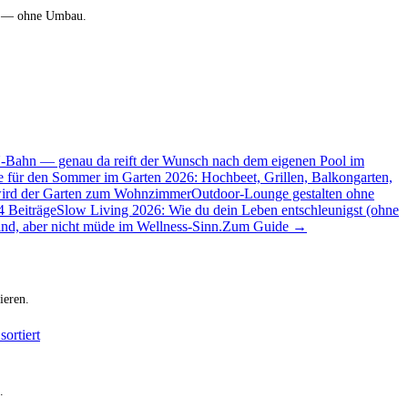
m — ohne Umbau.
 U-Bahn — genau da reift der Wunsch nach dem eigenen Pool im
e für den Sommer im Garten 2026: Hochbeet, Grillen, Balkongarten,
wird der Garten zum Wohnzimmer
Outdoor-Lounge gestalten ohne
4 Beiträge
Slow Living 2026: Wie du dein Leben entschleunigst (ohne
nd, aber nicht müde im Wellness-Sinn.
Zum Guide →
ieren.
.