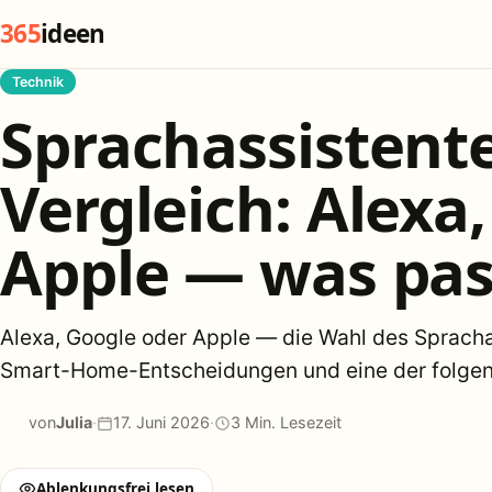
365
ideen
Technik
Sprachassistent
Vergleich: Alexa
Apple — was pass
Alexa, Google oder Apple — die Wahl des Sprachas
Smart-Home-Entscheidungen und eine der folgen
J
von
Julia
·
17. Juni 2026
·
3 Min. Lesezeit
Ablenkungsfrei lesen