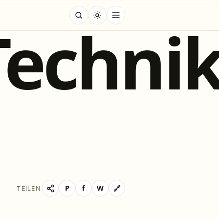
Techni
P
f
W
🔗
TEILEN