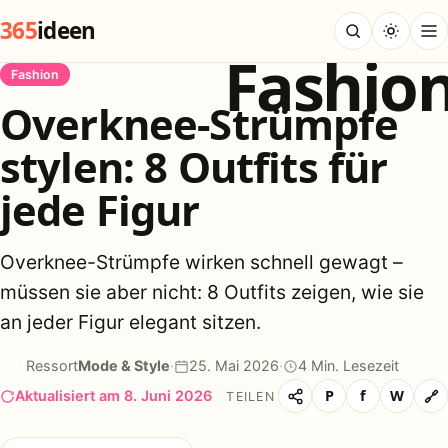
365
ideen
Fashio
Fashion
Overknee-Strümpfe
stylen: 8 Outfits für
jede Figur
Overknee-Strümpfe wirken schnell gewagt –
müssen sie aber nicht: 8 Outfits zeigen, wie sie
an jeder Figur elegant sitzen.
M
Ressort
Mode & Style
·
25. Mai 2026
·
4 Min. Lesezeit
P
f
W
🔗
Aktualisiert am 8. Juni 2026
TEILEN