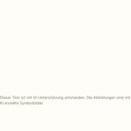
Stiefel und Strumpfhose kombinieren — DEN,
Schaft und Farbe
Dieser Text ist mit KI-Unterstützung entstanden. Die Abbildungen sind mit
KI erstellte Symbolbilder.