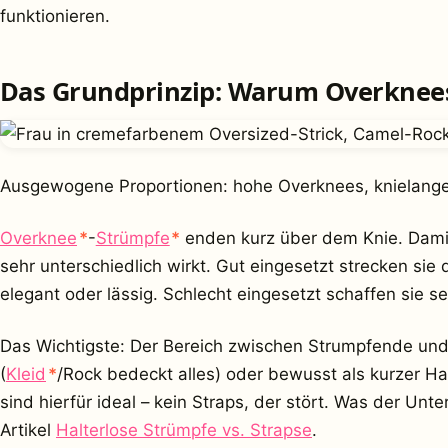
funktionieren.
Das Grundprinzip: Warum Overknees 
Ausgewogene Proportionen: hohe Overknees, knielanger 
(Werbung)
(Werbung)
Overknee
*
-
Strümpfe
*
enden kurz über dem Knie. Damit 
sehr unterschiedlich wirkt. Gut eingesetzt strecken sie
elegant oder lässig. Schlecht eingesetzt schaffen sie 
Das Wichtigste: Der Bereich zwischen Strumpfende und 
(Werbung)
(
Kleid
*
/Rock bedeckt alles) oder bewusst als kurzer H
sind hierfür ideal – kein Straps, der stört. Was der Unte
Artikel
Halterlose Strümpfe vs. Strapse
.